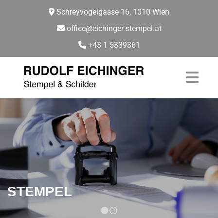
Schreyvogelgasse 16, 1010 Wien

office@eichinger-stempel.at

+43 1 5339361

STEMPEL